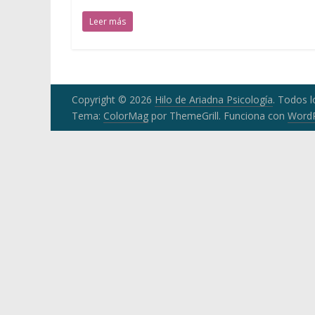
Marian
García.
Leer más
Psicoterapia
con
niños,
adolescentes,
Copyright © 2026
Hilo de Ariadna Psicología
. Todos 
adultos
Tema:
ColorMag
por ThemeGrill. Funciona con
Word
y
parejas