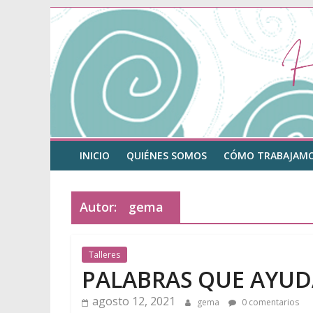
Hilo
Saltar
al
contenido
de
Ariadna
Psicología
INICIO
QUIÉNES SOMOS
CÓMO TRABAJAM
Psicólogas
en
El
Autor:
gema
Escorial
y
Madrid.
Talleres
Gema
PALABRAS QUE AYU
Puertas
agosto 12, 2021
y
gema
0 comentarios